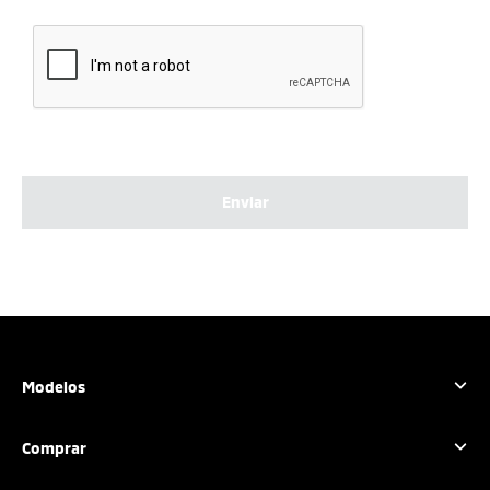
Enviar
Modelos
Outlander Sport
Comprar
L200