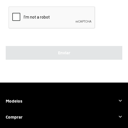
Enviar
Modelos
Outlander Sport
Comprar
L200