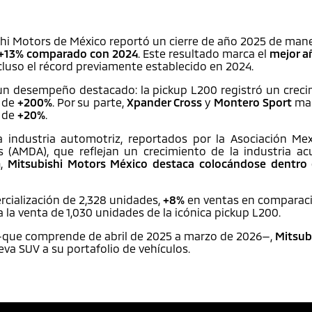
hi Motors de México reportó un cierre de año 2025 de maner
 +13% comparado con 2024
. Este resultado marca el
mejor a
cluso el récord previamente establecido en 2024.
un desempeño destacado: la pickup L200 registró un crec
 de
+200%
. Por su parte,
Xpander Cross
y
Montero Sport
man
 de
+20%
.
 industria automotriz, reportados por la Asociación Mex
s (AMDA), que reflejan un crecimiento de la industria 
4,
Mitsubishi Motors México destaca colocándose dentro
rcialización de 2,328 unidades,
+8%
en ventas en comparació
a la venta de 1,030 unidades de la icónica pickup L200.
és —que comprende de abril de 2025 a marzo de 2026—,
Mitsub
va SUV a su portafolio de vehículos.