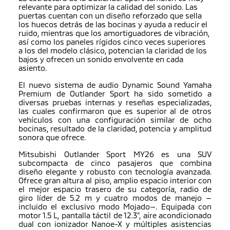
relevante para optimizar la calidad del sonido. Las
puertas cuentan con un diseño reforzado que sella
los huecos detrás de las bocinas y ayuda a reducir el
ruido, mientras que los amortiguadores de vibración,
así como los paneles rígidos cinco veces superiores
a los del modelo clásico, potencian la claridad de los
bajos y ofrecen un sonido envolvente en cada
asiento.
El nuevo sistema de audio Dynamic Sound Yamaha
Premium de Outlander Sport ha sido sometido a
diversas pruebas internas y reseñas especializadas,
las cuales confirmaron que es superior al de otros
vehículos con una configuración similar de ocho
bocinas, resultado de la claridad, potencia y amplitud
sonora que ofrece.
Mitsubishi Outlander Sport MY26 es una SUV
subcompacta de cinco pasajeros que combina
diseño elegante y robusto con tecnología avanzada.
Ofrece gran altura al piso, amplio espacio interior con
el mejor espacio trasero de su categoría, radio de
giro líder de 5.2 m y cuatro modos de manejo —
incluido el exclusivo modo Mojado—. Equipada con
motor 1.5 L, pantalla táctil de 12.3”, aire acondicionado
dual con ionizador Nanoe-X y múltiples asistencias