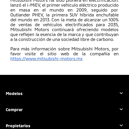
Mitsubishi Motors ha sido pionera en electrificación:
lanzó el i-MiEV, el primer vehículo eléctrico producido
en masa en el mundo en 2009, seguido por
Outlander PHEV, la primera SUV híbrida enchufable
del mundo en 2013. Con la meta de alcanzar un 100%
de ventas de vehículos electrificados para 2035,
Mitsubishi Motors continuará ofreciendo modelos
que reflejen la esencia de la marca y que contribuyan
a la construcción de una sociedad libre de carbono.
Para más información sobre Mitsubishi Motors, por
favor visite el sitio web de la compañía en
https://www.mitsubishi-motors.mx
Modelos
Outlander Sport
Comprar
L200
L200 GSR
Configura tu vehículo
Propietarios