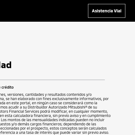
Asistencia Vial
dad
 crédito
ones, versiones, cantidades y resultados contenidos y/o
na, se han elaborado con fines exclusivamente informativos, por
izada en este portal, en ningún caso se considerará como la
rimos acudir a su Distribuidor Autorizado Mitsubishi® de su
otors Financial Services podrá modificar, en cualquier momento,
en esta calculadora financiera, sin previo aviso y en cumplimiento
le. Los montos de las mensualidades indicadas pueden no incluir
uestos y/o demás cargos financieros; dependiendo de las
leccionadas por el prospecto, estos conceptos serán calculados
rencia a una tasa de interés que puede variar sin previo aviso.