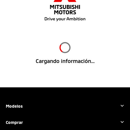
Cargando información...
Modelos
Outlander Sport
Comprar
L200