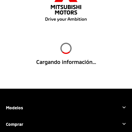
Cargando información...
Modelos
Outlander Sport
Comprar
L200