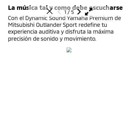
La música tal y como debe escucharse
1
/
5
Con el Dynamic Sound Yamaha Premium de
Mitsubishi Outlander Sport redefine tu
experiencia auditiva y disfruta la máxima
precisión de sonido y movimiento.
Modelos
Outlander Sport
Comprar
L200
L200 GSR
Configura tu vehículo
Propietarios
Xpander
Solicita una cotización
Xpander Cross
Localiza un distribuidor
Acción preventiva
Descubrir
Outlander PHEV
Promociones
Agenda un servicio
Montero Sport
Financiamiento
Mantenimiento
Filosofía
Empresa
Mirage G4
Prueba de manejo
Asistencia vial
Nuestro Legado
Especificaciones técnicas
Accesorios
Noticias y Comunidad
Centro de Contacto
Conectar
Flotillas
Manuales y Guías
Centro de Contacto